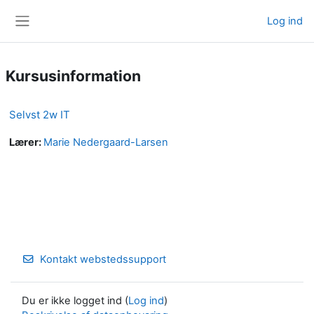
Gå til hovedindhold
Log ind
Sidepanel
Kursusinformation
Selvst 2w IT
Lærer:
Marie Nedergaard-Larsen
Kontakt webstedssupport
Du er ikke logget ind (
Log ind
)