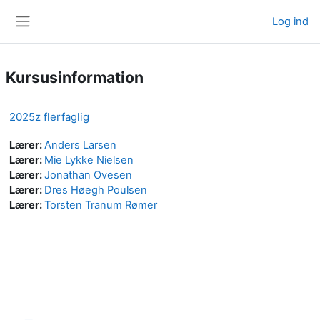
Gå til hovedindhold
Log ind
Sidepanel
Kursusinformation
2025z flerfaglig
Lærer:
Anders Larsen
Lærer:
Mie Lykke Nielsen
Lærer:
Jonathan Ovesen
Lærer:
Dres Høegh Poulsen
Lærer:
Torsten Tranum Rømer