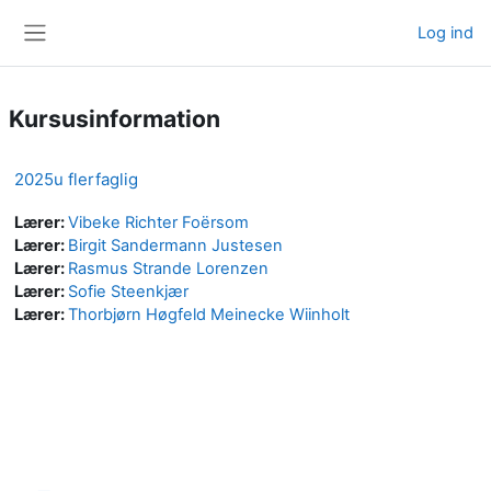
Gå til hovedindhold
Log ind
Sidepanel
Kursusinformation
2025u flerfaglig
Lærer:
Vibeke Richter Foërsom
Lærer:
Birgit Sandermann Justesen
Lærer:
Rasmus Strande Lorenzen
Lærer:
Sofie Steenkjær
Lærer:
Thorbjørn Høgfeld Meinecke Wiinholt