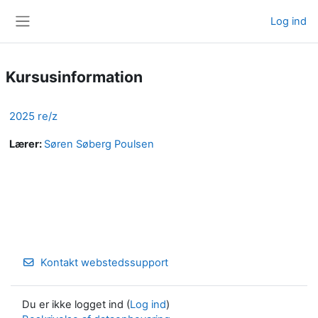
Gå til hovedindhold
Log ind
Sidepanel
Kursusinformation
2025 re/z
Lærer:
Søren Søberg Poulsen
Kontakt webstedssupport
Du er ikke logget ind (
Log ind
)