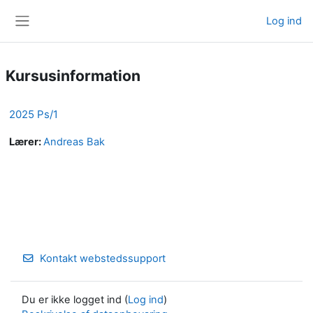
Gå til hovedindhold
Log ind
Sidepanel
Kursusinformation
2025 Ps/1
Lærer:
Andreas Bak
Kontakt webstedssupport
Du er ikke logget ind (
Log ind
)