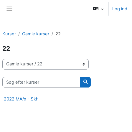
Gå til hovedindhold
Log ind
Sidepanel
Kurser
Gamle kurser
22
22
Kursuskategorier
Søg efter kurser
Søg efter kurser
2022 MA/x - Skh