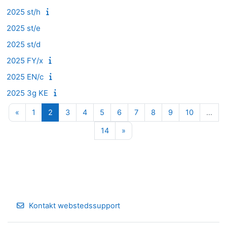
2025 st/h
2025 st/e
2025 st/d
2025 FY/x
2025 EN/c
2025 3g KE
Forrige side
Side 1
Side 2
Side 3
Side 4
Side 5
Side 6
Side 7
Side 8
Side 9
Side 10
«
1
2
3
4
5
6
7
8
9
10
…
Side 14
Næste side
14
»
Kontakt webstedssupport